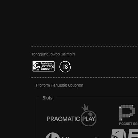
Tanggung Jawab Bermain
Platform Penyedia Layanan
Slots