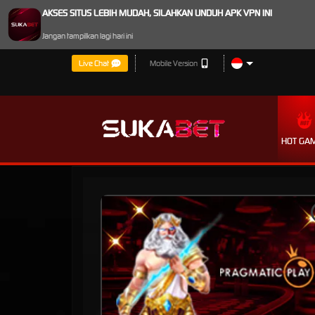
AKSES SITUS LEBIH MUDAH, SILAHKAN UNDUH APK VPN INI
Jangan tampilkan lagi hari ini
Live Chat
Mobile Version
HOT GA