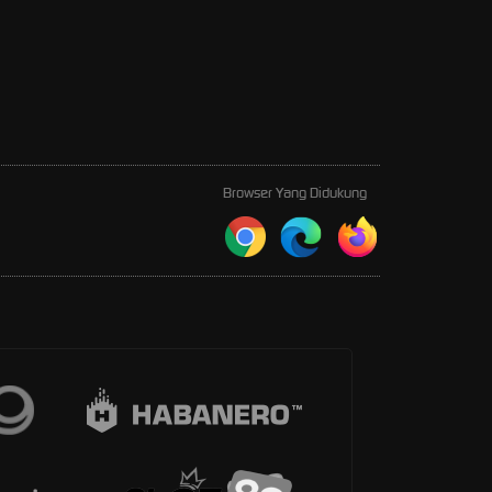
Browser Yang Didukung