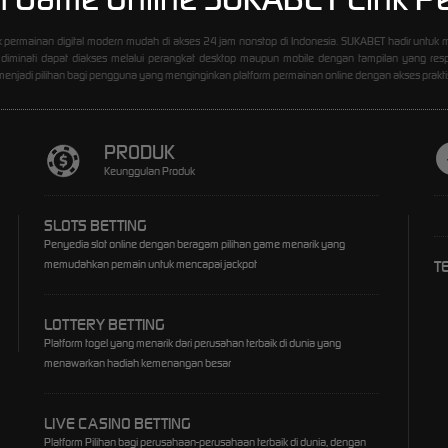
nk permainan digital modern mudah di akses 24 jam nonstop di Indonesia. SUKABET hadir unt
diminati dapat diakses melalui perangkat desktop maupun mobile dengan tampilan yang respo
adi pilihan bagi pengguna yang menginginkan platform permainan online dengan akses prakti
PRODUK
Keunggulan Produk
SLOTS BETTING
Penyedia slot online dengan beragam pilihan game menarik yang
T
memudahkan pemain untuk mencapai jackpot
LOTTERY BETTING
Platform togel yang menarik dari perusahan terbaik di dunia yang
menawarkan hadiah kemenangan besar
LIVE CASINO BETTING
Platform Pilihan bagi perusahaan-perusahaan terbaik di dunia, dengan