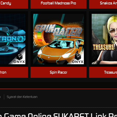
y Candy
Football Madness Pro
Snakes An
itron
Spin Racer
Treasur
n
Syarat dan Ketentuan
rm Game Online SUKABET Link P