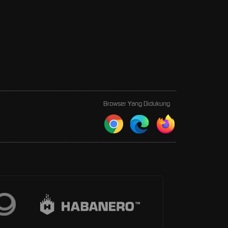
Browser Yang Didukung