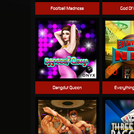
Football Madness
God Of
Dangdut Queen
Everythin