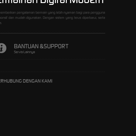
uk memberikan pengalaman bermain yang lebih nyaman bagi para pengguna
nsif dan mudah digunakan. Dengan sistem yang terus diperbarui, serta
s.
BANTUAN &SUPPORT
Servis Lainnya
ERHUBUNG DENGAN KAMI