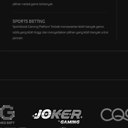
pilihan variasi game terbanyak
SPORTS BETTING
Sportsbook Gaming Platform Terbaik menawarkan lebih banyak game,
odds yang lebih tinggi, dan menyediakan pilihan yang lebih banyak untuk
pemain.